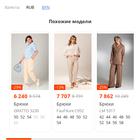
Валюта:
RUB
BYN
Похожие модели
-29%
-13%
-25%
6 240
7 707
7 862
8 574
8 791
10 249
Брюки
Брюки
Брюки
GRATTO 3230
FauFilure C952
LM 5317
50
52
54
56
58
44
46
48
50
52
42
44
46
48
50
60
54
52
54
56
58