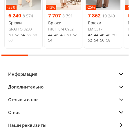
-29%
-13%
-25%
-
6 240
7 707
7 862
8 574
8 791
10 249
Брюки
Брюки
Брюки
GRATTO 3230
FauFilure C952
LM 5317
F
50
52
54
56
58
44
46
48
50
52
42
44
46
48
50
4
60
54
52
54
56
58
Информация
Дополнительно
Отзывы о нас
О нас
Наши реквизиты