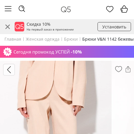
Скидка 10%
Установить
На первый заказ в приложении
Главная
Женская одежда
Брюки
Брюки V&N 1142 бежевы
Сегодня промокод УСПЕЙ
-10%