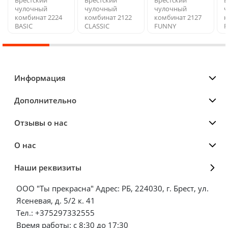
Брестский
Брестский
Брестский
Б
чулочный
чулочный
чулочный
ч
комбинат 2224
комбинат 2122
комбинат 2127
к
BASIC
CLASSIC
FUNNY
Информация
Дополнительно
Отзывы о нас
О нас
Наши реквизиты
ООО "Ты прекрасна" Адрес: РБ, 224030, г. Брест, ул.
Ясеневая, д. 5/2 к. 41
Тел.: +375297332555
Время работы: с 8:30 до 17:30