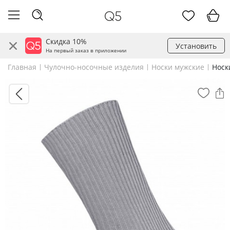
Скидка 10%
Установить
На первый заказ в приложении
Главная
Чулочно-носочные изделия
Носки мужские
Носк