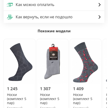
Как можно оплатить
Как вернуть, если не подошло
Похожие модели
1 245
1 307
1 409
Носки
Носки
Носки
(комплект 5
(комплект 5
(комплект 5
(
пар)
пар)
пар)
п