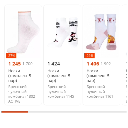
-27%
-26%
1 245
1 424
1 406
1 700
1 902
Носки
Носки
Носки
(комплект 5
(комплект 5
(комплект 5
(
пар)
пар)
пар)
п
Брестский
Брестский
Брестский
Б
чулочный
чулочный
чулочный
ч
комбинат 1302
комбинат 1145
комбинат 1161
к
ACTIVE
E