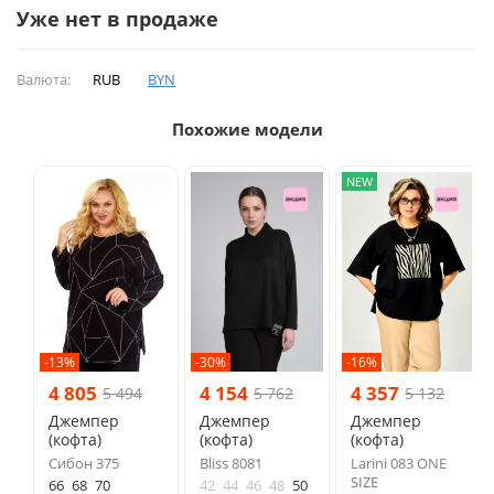
Уже нет в продаже
Валюта:
RUB
BYN
Похожие модели
NEW
-13%
-30%
-16%
4 805
4 154
4 357
5 494
5 762
5 132
Джемпер
Джемпер
Джемпер
(кофта)
(кофта)
(кофта)
Сибон 375
Bliss 8081
Larini 083 ONE
SIZE
66
68
70
42
44
46
48
50