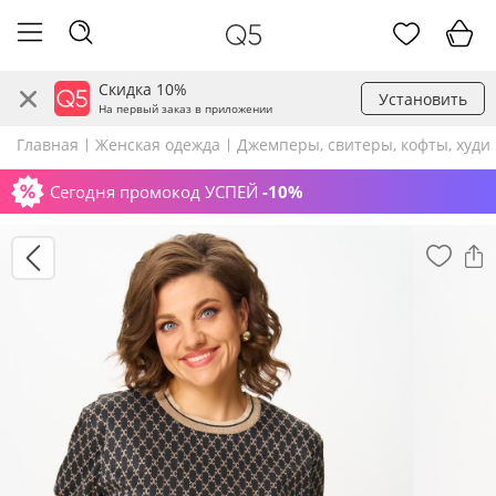
Скидка 10%
Установить
На первый заказ в приложении
Главная
Женская одежда
Джемперы, свитеры, кофты, худи
Сегодня промокод УСПЕЙ
-10%