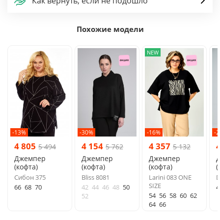
Как вернуть, если не подошло
Похожие модели
NEW
-13%
-30%
-16%
-
4 805
4 154
4 357
5 494
5 762
5 132
Джемпер
Джемпер
Джемпер
(кофта)
(кофта)
(кофта)
(
Сибон 375
Bliss 8081
Larini 083 ONE
D
SIZE
66
68
70
42
44
46
48
50
4
54
56
58
60
62
52
64
66