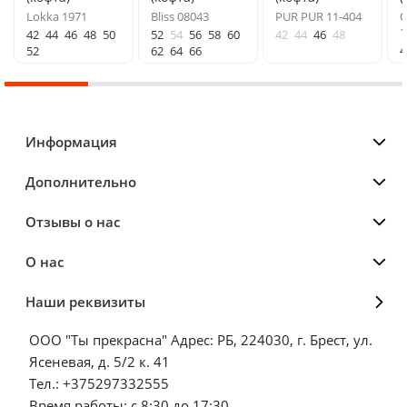
Lokka 1971
Bliss 08043
PUR PUR 11-404
О
1
42
44
46
48
50
52
54
56
58
60
42
44
46
48
4
52
62
64
66
Информация
Дополнительно
Отзывы о нас
О нас
Наши реквизиты
ООО "Ты прекрасна" Адрес: РБ, 224030, г. Брест, ул.
Ясеневая, д. 5/2 к. 41
Тел.: +375297332555
Время работы: с 8:30 до 17:30