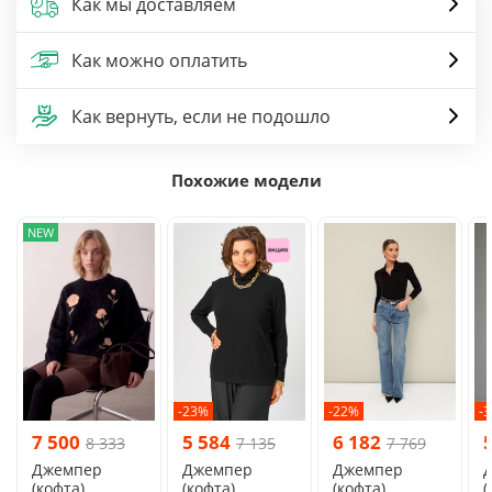
Как мы доставляем
Как можно оплатить
Как вернуть, если не подошло
Похожие модели
NEW
-23%
-22%
-
7 500
5 584
6 182
8 333
7 135
7 769
Джемпер
Джемпер
Джемпер
(кофта)
(кофта)
(кофта)
(