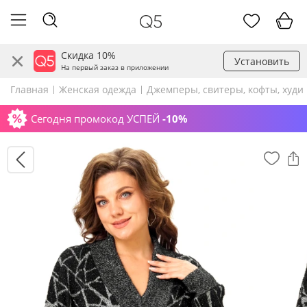
Скидка 10%
Установить
На первый заказ в приложении
Главная
Женская одежда
Джемперы, свитеры, кофты, худи
Сегодня промокод УСПЕЙ
-10%