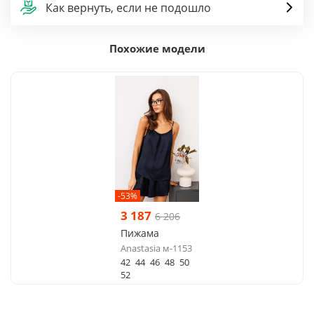
Как вернуть, если не подошло
Похожие модели
-53%
3 187
6 206
Пижама
Anastasia м-1153
42
44
46
48
50
52