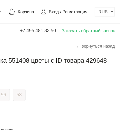
е
Корзина
Вход
/
Регистрация
+7 495 481 33 50
Заказать обратный звонок
← вернуться назад
а 551408 цветы с ID товара 429648
56
58
усское