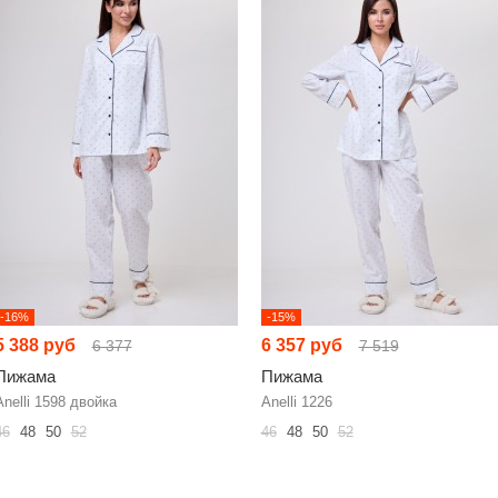
-16%
-15%
5 388 руб
6 357 руб
6 377
7 519
Пижама
Пижама
Anelli 1598 двойка
Anelli 1226
46
48
50
52
46
48
50
52