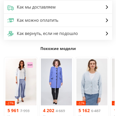
Как мы доставляем
Как можно оплатить
Как вернуть, если не подошло
Похожие модели
-27%
-22%
-
5 961
4 202
5 162
7 993
4 669
6 487