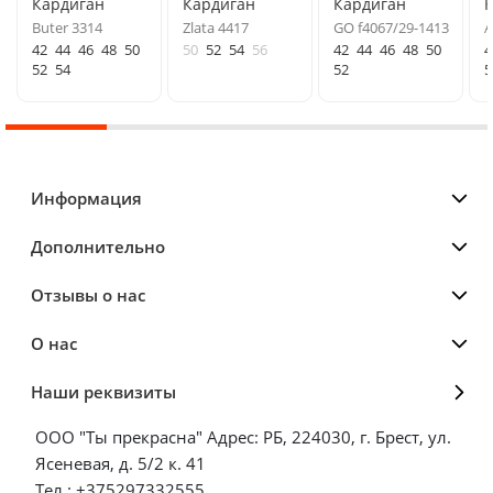
Кардиган
Кардиган
Кардиган
Buter 3314
Zlata 4417
GO f4067/29-1413
A
42
44
46
48
50
50
52
54
56
42
44
46
48
50
4
52
54
52
5
Информация
Дополнительно
Отзывы о нас
О нас
Наши реквизиты
ООО "Ты прекрасна" Адрес: РБ, 224030, г. Брест, ул.
Ясеневая, д. 5/2 к. 41
Тел.: +375297332555