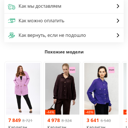
Как мы доставляем
Как можно оплатить
Как вернуть, если не подошло
Похожие модели
-44%
-48%
-
7 849
4 978
3 641
8 721
8 324
6 540
Кардиган
Кардиган
Кардиган