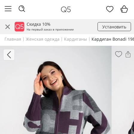
Скидка 10%
Установить
На первый заказ в приложении
Главная
Женская одежда
Кардиганы
Кардиган Bonadi 19