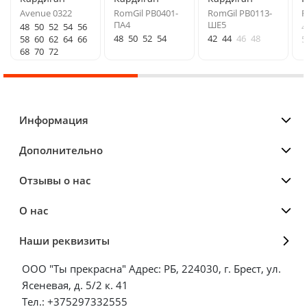
Avenue 0322
RomGil РВ0401-
RomGil РВ0113-
R
ПА4
ШЕ5
48
50
52
54
56
4
48
50
52
54
42
44
46
48
58
60
62
64
66
5
68
70
72
Информация
Дополнительно
Отзывы о нас
О нас
Наши реквизиты
ООО "Ты прекрасна" Адрес: РБ, 224030, г. Брест, ул.
Ясеневая, д. 5/2 к. 41
Тел.: +375297332555