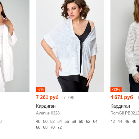
-7%
-33%
7 261 руб
4 671 руб
7 798
Кардиган
Кардиган
Avenue 0328
RomGil РВ021
8
48
50
52
54
56
58
60
62
64
42
44
46
48
66
68
70
72