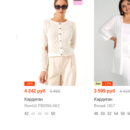
-29%
Хит
-17%
4 242 руб
3 599 руб
5 965
4 310
Кардиган
Кардиган
RomGil РВ0356-АК2
Bonadi 1917
42
44
46
48
50
48
50
52
54
56
5