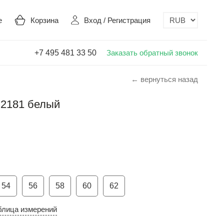
е
Корзина
Вход
/
Регистрация
+7 495 481 33 50
Заказать обратный звонок
← вернуться назад
 2181 белый
54
56
58
60
62
блица измерений