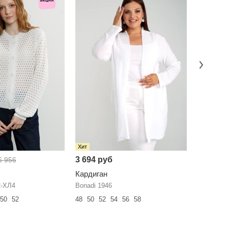
Хит
Хит
3 694 руб
3 730 р
6 956
Кардиган
Кардига
2-ХЛ4
Bonadi 1946
Bonadi 22
50
52
48
50
52
54
56
58
46
48
50