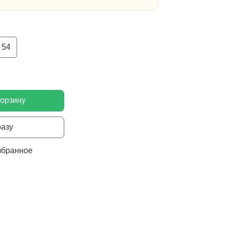
54
корзину
разу
збранное