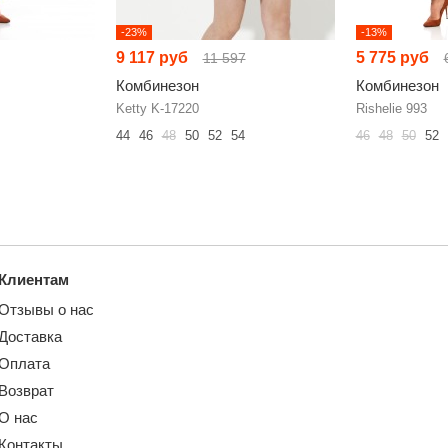
-23%
-13%
9 117 руб
5 775 руб
11 597
Комбинезон
Комбинезон
Ketty K-17220
Rishelie 993
44
46
48
50
52
54
46
48
50
52
Клиентам
Отзывы о нас
Доставка
Оплата
Возврат
О нас
Контакты