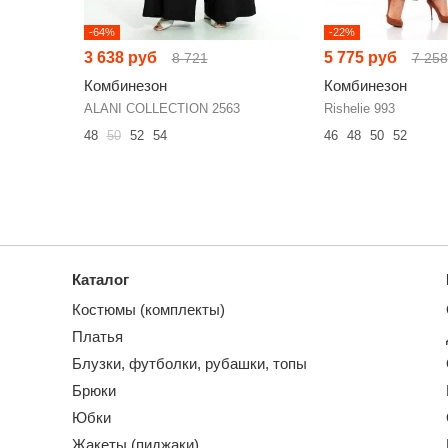
-64%
-22%
3 638 руб
5 775 руб
8 721
7 258
Комбинезон
Комбинезон
ALANI COLLECTION 2563
Rishelie 993
48
50
52
54
46
48
50
52
Каталог
Костюмы (комплекты)
Платья
Блузки, футболки, рубашки, топы
Брюки
Юбки
Жакеты (пиджаки)