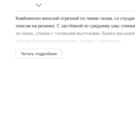
Комбинезон женский отрезной по линии талии, со спуще
поясом на резинке. С застёжкой по среднему шву спинк
на запах, спинки с талевыми выточками. Брюки расширен
косыми боковыми карманами, задние с талевыми ...
Читать подробнее