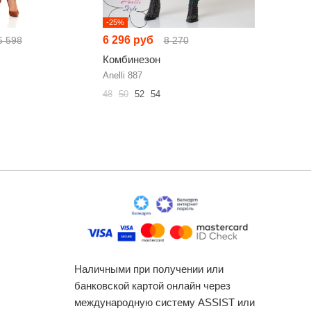
-25%
-28%
6 296 руб
7 412 р
6 598
8 270
Комбинезон
Комбине
Anelli 887
AMUAR 1
48
50
52
54
44
46
48
Наличными при получении или
банковской картой онлайн через
международную систему ASSIST или