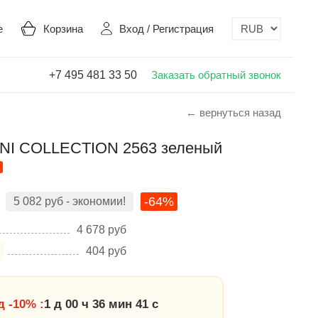
е
Корзина
Вход
/
Регистрация
+7 495 481 33 50
Заказать обратный звонок
← вернуться назад
NI COLLECTION 2563 зеленый
-64%
5 082
руб
- экономии!
4 678
руб
404
руб
 -10% :
1 д 00 ч 36 мин 41 с