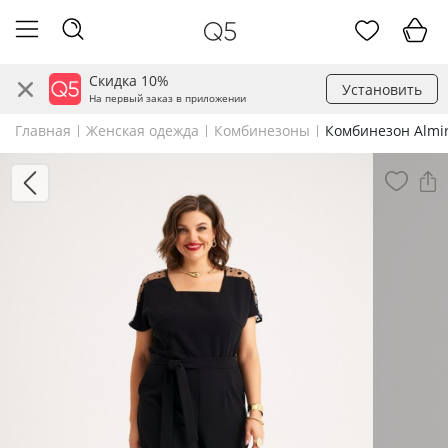
Скидка 10%
Установить
На первый заказ в приложении
Главная
Женская одежда
Комбинезоны
Комбинезон Almir