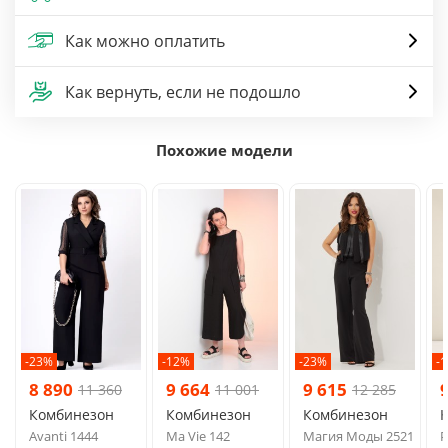
Как можно оплатить
Как вернуть, если не подошло
Похожие модели
-23%
-12%
-23%
-
8 890
9 664
9 615
11 360
11 001
12 285
Комбинезон
Комбинезон
Комбинезон
Avanti 1444
Ma Vie 142
Магия Моды 2521
P