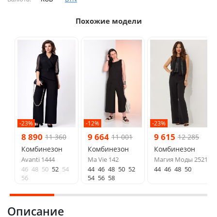
Похожие модели
-23%
-12%
-23%
8 890
9 664
9 615
11 360
11 001
12 285
Комбинезон
Комбинезон
Комбинезон
Avanti 1444
Ma Vie 142
Магия Моды 2521
46
48
50
52
54
44
46
48
50
52
44
46
48
50
56
54
56
58
Описание