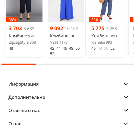
-38%
-22%
-
3 703
9 092
5 775
5 682
10 102
7 258
Комбинезон
Комбинезон
Комбинезон
ZigzagStyle 308
V&N 1173
Rishelie 993
E
48
42
44
46
48
50
46
48
50
52
4
52
5
Информация
Дополнительно
Отзывы о нас
О нас