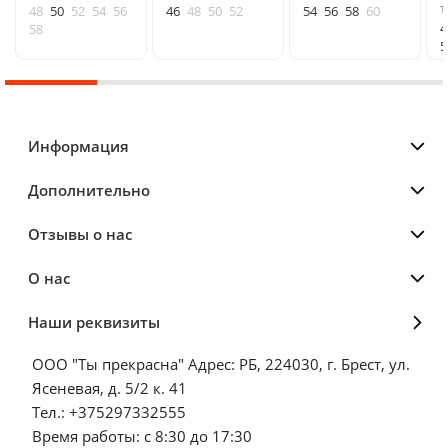
т
48
50
52
54
56
46
48
50
52
54
56
58
60
4
58
5
Информация
Дополнительно
Отзывы о нас
О нас
Наши реквизиты
ООО "Ты прекрасна" Адрес: РБ, 224030, г. Брест, ул.
Ясеневая, д. 5/2 к. 41
Тел.: +375297332555
Время работы: с 8:30 до 17:30