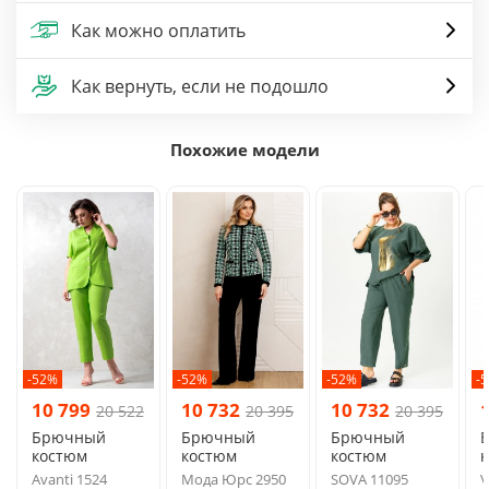
Как можно оплатить
Как вернуть, если не подошло
Похожие модели
-52%
-52%
-52%
-
10 799
10 732
10 732
20 522
20 395
20 395
Брючный
Брючный
Брючный
костюм
костюм
костюм
Avanti 1524
Мода Юрс 2950
SOVA 11095
V