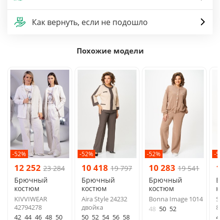
Как вернуть, если не подошло
Похожие модели
-52%
-52%
-52%
-
12 252
10 418
10 283
23 284
19 797
19 541
Брючный
Брючный
Брючный
костюм
костюм
костюм
KIVVIWEAR
Aira Style 24232
Bonna Image 1014
S
42794278
двойка
8
48
50
52
42
44
46
48
50
50
52
54
56
58
4