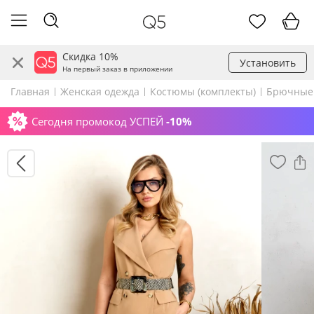
Скидка 10%
Установить
На первый заказ в приложении
Главная
Женская одежда
Костюмы (комплекты)
Брючные
Сегодня промокод УСПЕЙ
-10%