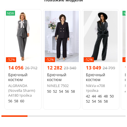
NEW
N
-52%
-52%
-52%
-
14 056
12 282
13 049
26 712
23 340
24 799
Брючный
Брючный
Брючный
костюм
костюм
костюм
ALGRANDA
NINELE 7502
NikVa н708
F
(Novella Sharm)
тройка
50
52
54
56
58
4
A4180 тройка
42
44
46
48
50
56
58
60
52
54
56
58