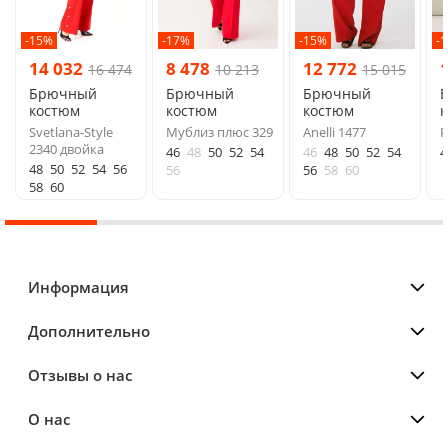
-15%
-17%
-15%
-
14 032
8 478
12 772
16 474
10 213
15 015
Брючный
Брючный
Брючный
костюм
костюм
костюм
Svetlana-Style
Мублиз плюс 329
Anelli 1477
P
2340 двойка
46
48
50
52
54
46
48
50
52
54
4
48
50
52
54
56
56
56
58
60
58
60
Информация
Дополнительно
Отзывы о нас
О нас