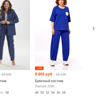
-13%
-4%
8 805 руб
13 474 
14 431
10 126
стюм
Брючный костюм
Брючный
Diamant 2156
Ma Vie 73
56
58
48
50
52
54
56
58
44
46
48