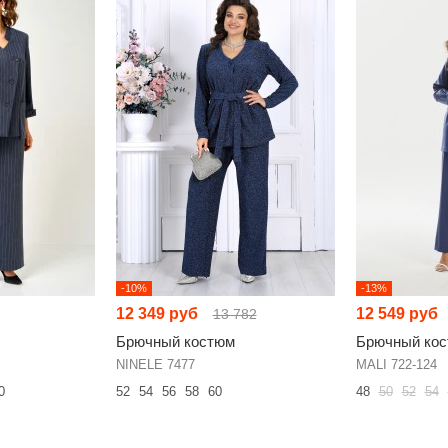
-10%
-13%
12 349 руб
12 549 руб
13 782
Брючный костюм
Брючный ко
NINELE 7477
MALI 722-124
0
52
54
56
58
60
48
50
52
54