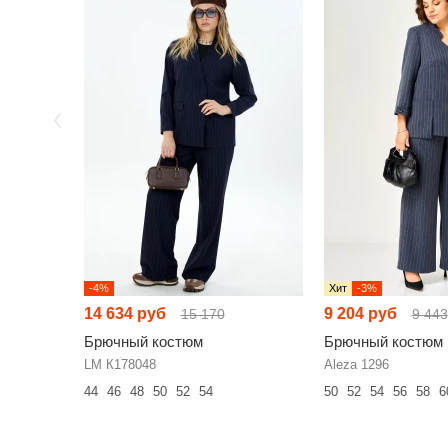
-4%
Хит
-3%
14 634 руб
9 204 руб
15 170
9 443
Брючный костюм
Брючный костюм
LM К178048
Aleza 1296
44
46
48
50
52
54
50
52
54
56
58
6