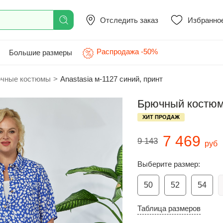
Отследить заказ
Избранно
Распродажа -50%
Большие размеры
чные костюмы
>
Anastasia м-1127 синий, принт
Брючный костюм 
ХИТ ПРОДАЖ
7 469
9 143
руб
Выберите размер:
50
52
54
Таблица размеров