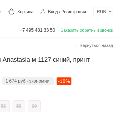
е
Корзина
Вход
/
Регистрация
+7 495 481 33 50
Заказать обратный звонок
← вернуться назад
Anastasia м-1127 синий, принт
-18%
1 674
руб
- экономии!
56
58
60