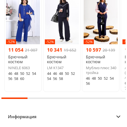
-52%
-52%
-52%
-
11 054
10 341
10 597
21 007
19 652
20 139
Брючный
Брючный
Брючный
костюм
костюм
костюм
NINELE 6063
LM К1347
Мублиз плюс 340
тройка
(
46
48
50
52
54
44
46
48
50
52
A
46
48
50
52
54
56
58
60
54
56
58
6
56
7
Информация