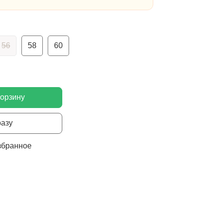
56
58
60
корзину
разу
збранное