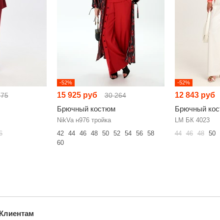
-52%
-52%
15 925 руб
12 843 руб
775
30 264
Брючный костюм
Брючный ко
NikVa н976 тройка
LM БК 4023
6
42
44
46
48
50
52
54
56
58
44
46
48
50
60
Клиентам