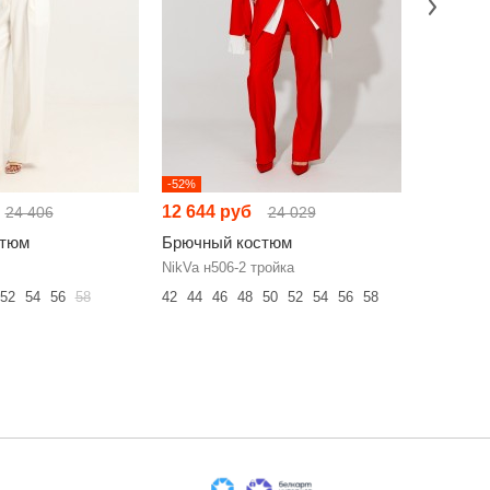
-52%
-52%
12 644 руб
15 992 
24 406
24 029
стюм
Брючный костюм
Брючный
NikVa н506-2 тройка
Твой Ими
52
54
56
58
42
44
46
48
50
52
54
56
58
46
48
50