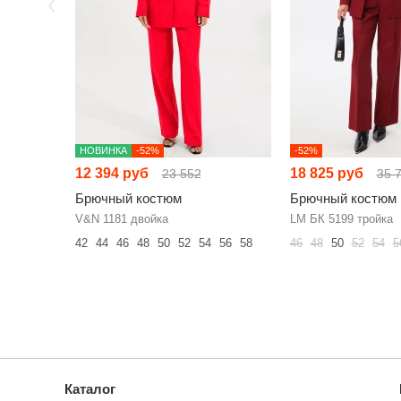
НОВИНКА
-52%
-52%
12 394 руб
18 825 руб
23 552
35 
Брючный костюм
Брючный костюм
V&N 1181 двойка
LM БК 5199 тройка
42
44
46
48
50
52
54
56
58
46
48
50
52
54
5
Каталог