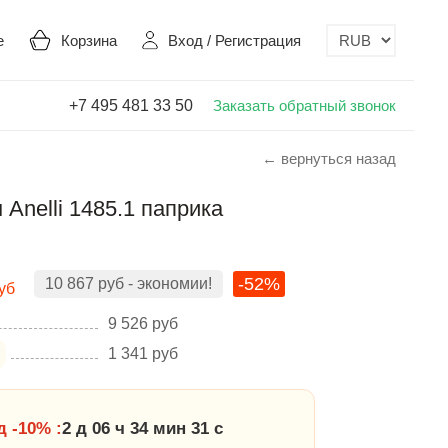
е
Корзина
Вход
/
Регистрация
+7 495 481 33 50
Заказать обратный звонок
← вернуться назад
Anelli 1485.1 паприка
-52%
10 867
руб
- экономии!
уб
9 526
руб
1 341
руб
 -10% :
2 д 06 ч 34 мин 30 с