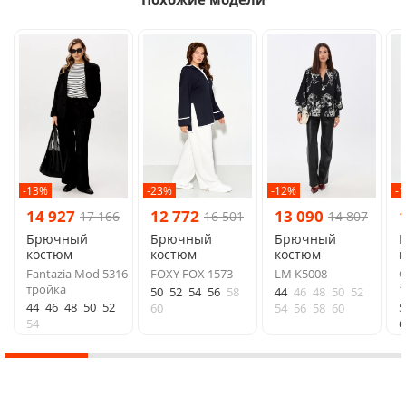
-13%
-23%
-12%
-
14 927
12 772
13 090
17 166
16 501
14 807
Брючный
Брючный
Брючный
костюм
костюм
костюм
Fantazia Mod 5316
FOXY FOX 1573
LM К5008
О
тройка
1
50
52
54
56
58
44
46
48
50
52
44
46
48
50
52
5
60
54
56
58
60
54
6