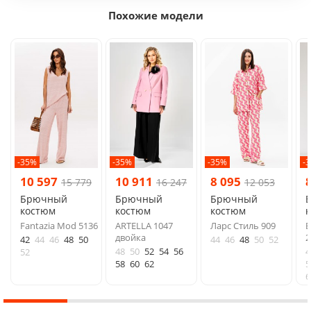
Похожие модели
-35%
-35%
-35%
-
10 597
10 911
8 095
15 779
16 247
12 053
Брючный
Брючный
Брючный
костюм
костюм
костюм
Fantazia Mod 5136
ARTELLA 1047
Ларс Стиль 909
Б
двойка
2
42
44
46
48
50
44
46
48
50
52
48
50
52
54
56
4
52
58
60
62
5
6