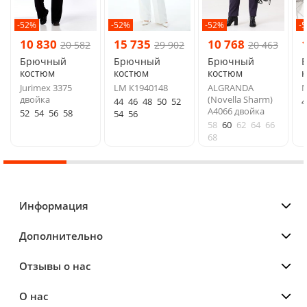
-52%
-52%
-52%
-
10 830
15 735
10 768
20 582
29 902
20 463
Брючный
Брючный
Брючный
костюм
костюм
костюм
Jurimex 3375
LM К1940148
ALGRANDA
М
двойка
(Novella Sharm)
44
46
48
50
52
4
A4066 двойка
52
54
56
58
54
56
58
60
62
64
66
68
Информация
Дополнительно
Отзывы о нас
О нас