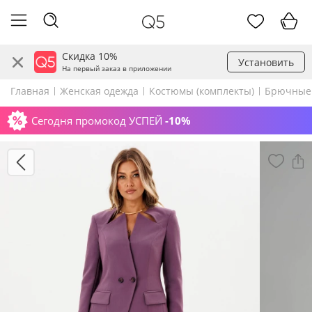
Скидка 10%
Установить
На первый заказ в приложении
Главная
Женская одежда
Костюмы (комплекты)
Брючные
Сегодня промокод УСПЕЙ
-10%