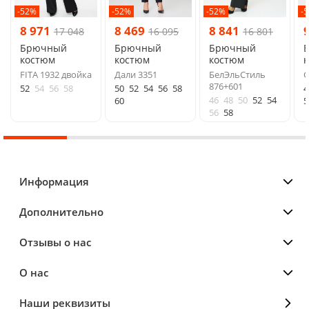
-52%
-52%
-52%
-
8 971
8 469
8 841
17 048
16 095
16 801
Брючный
Брючный
Брючный
костюм
костюм
костюм
FITA 1932 двойка
Дали 3351
БелЭльСтиль
G
876+601
52
54
56
58
50
52
54
56
58
4
46
48
50
52
54
60
5
56
58
Информация
Дополнительно
Отзывы о нас
О нас
Наши реквизиты