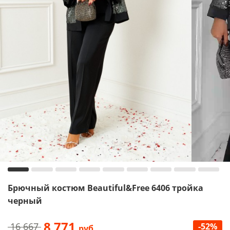
Брючный костюм Beautiful&Free 6406 тройка
черный
8 771
16 667
-52%
руб