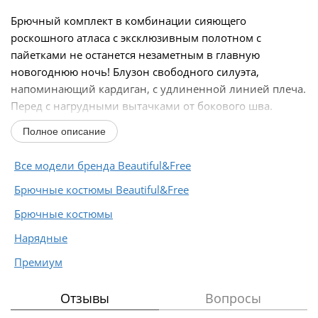
Брючный комплект в комбинации сияющего
роскошного атласа с эксклюзивным полотном с
пайетками не останется незаметным в главную
новогоднюю ночь! Блузон свободного силуэта,
напоминающий кардиган, с удлиненной линией плеча.
Перед с нагрудными вытачками от бокового шва.
Спинка цельнокроеная...
Полное описание
Все модели бренда Beautiful&Free
Брючные костюмы Beautiful&Free
Брючные костюмы
Нарядные
Премиум
Отзывы
Вопросы