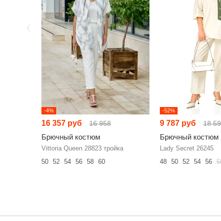
-4%
-52%
16 357 руб
9 787 руб
16 958
18 5
Брючный костюм
Брючный костюм
Vittoria Queen 28823 тройка
Lady Secret 26245
50
52
54
56
58
60
48
50
52
54
56
5