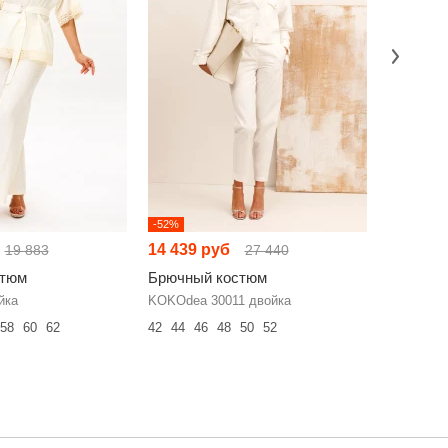
-52%
-52%
14 439 руб
15 317 
19 883
27 440
стюм
Брючный костюм
Брючный
йка
KOKOdea 30011 двойка
RIVOLI 9
58
60
62
42
44
46
48
50
52
42
44
46