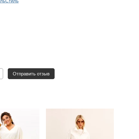
льСтиль
Отправить отзыв