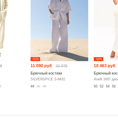
-52%
-52%
11 090 руб
10 463 руб
99
21 075
Брючный костюм
Брючный ко
SILVERSPICE S-8432
Anelli 1607 дво
8
44
46
48
50
52
54
56