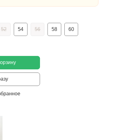
52
54
56
58
60
корзину
разу
збранное