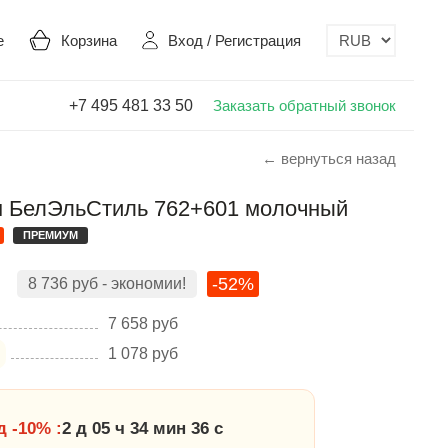
е
Корзина
Вход
/
Регистрация
+7 495 481 33 50
Заказать обратный звонок
← вернуться назад
 БелЭльСтиль 762+601 молочный
ПРЕМИУМ
-52%
8 736
руб
- экономии!
7 658
руб
1 078
руб
 -10% :
2 д 05 ч 34 мин 35 с