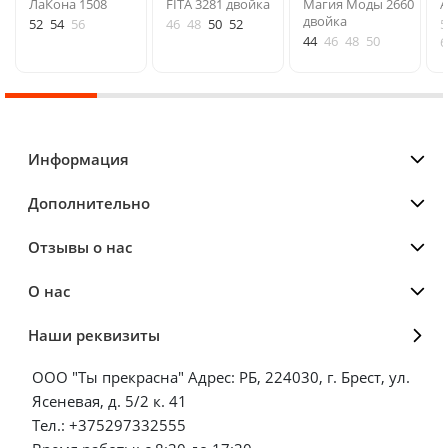
ЛаКона 1508
FITA 3281 двойка
Магия Моды 2660
A
двойка
52
54
56
46
48
50
52
5
44
46
48
50
6
Информация
Дополнительно
Отзывы о нас
О нас
Наши реквизиты
ООО "Ты прекрасна" Адрес: РБ, 224030, г. Брест, ул.
Ясеневая, д. 5/2 к. 41
Тел.: +375297332555