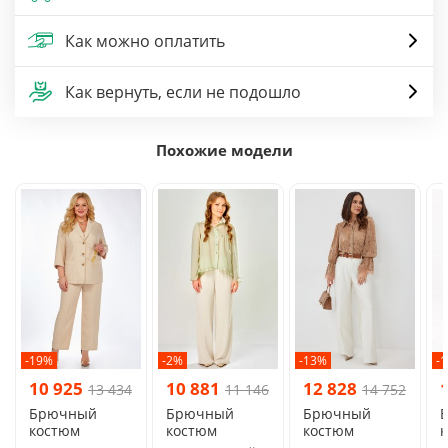
Как можно оплатить
Как вернуть, если не подошло
Похожие модели
-19%
-2%
-13%
-
10 925
10 881
12 828
13 434
11 146
14 752
Брючный
Брючный
Брючный
костюм
костюм
костюм