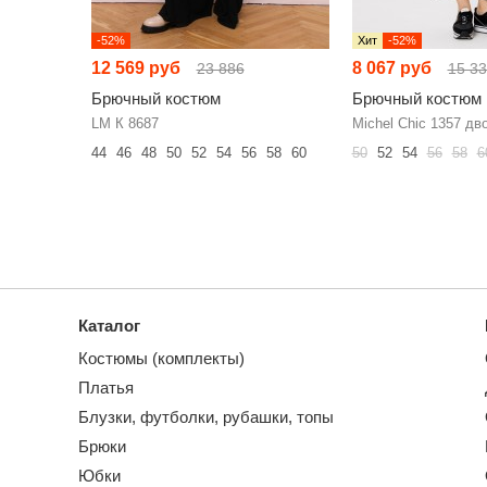
-52%
Хит
-52%
12 569 руб
8 067 руб
23 886
15 3
Брючный костюм
Брючный костюм
LM К 8687
Michel Chic 1357 дв
44
46
48
50
52
54
56
58
60
50
52
54
56
58
6
Каталог
Костюмы (комплекты)
Платья
Блузки, футболки, рубашки, топы
Брюки
Юбки