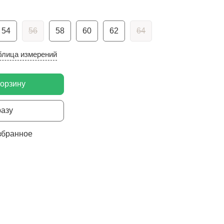
54
56
58
60
62
64
блица измерений
корзину
разу
збранное