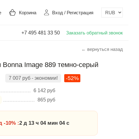
е
Корзина
Вход
/
Регистрация
+7 495 481 33 50
Заказать обратный звонок
← вернуться назад
 Bonna Image 889 темно-серый
-52%
7 007
руб
- экономии!
6 142
руб
865
руб
 -10% :
2 д 13 ч 04 мин 03 с