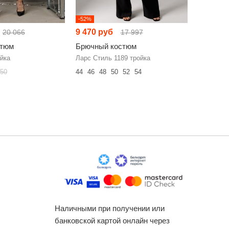
-52%
-52%
9 470 руб
7 673 р
20 066
17 997
стюм
Брючный костюм
Брючный
йка
Ларс Стиль 1189 тройка
Элль-Сти
50
44
46
48
50
52
54
54
56
58
Наличными при получении или
банковской картой онлайн через