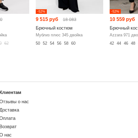
-52%
-52%
9 515 руб
10 559 руб
30
18 083
Брючный костюм
Брючный ко
ойка
Мублиз плюс 345 двойка
Azzara 971 дво
0
62
50
52
54
56
58
60
42
44
46
48
Клиентам
Отзывы о нас
Доставка
Оплата
Возврат
О нас