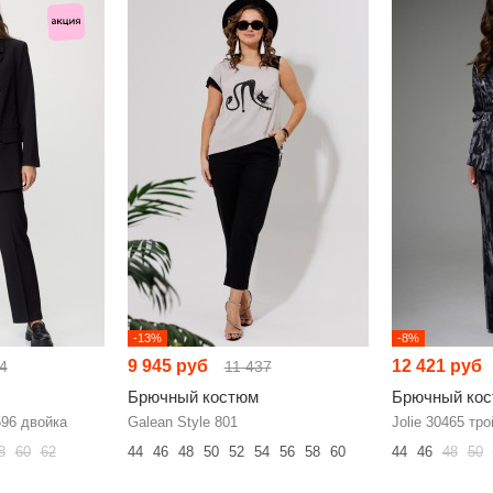
-13%
-8%
9 945 руб
12 421 руб
4
11 437
Брючный костюм
Брючный ко
96 двойка
Galean Style 801
Jolie 30465 тро
8
60
62
44
46
48
50
52
54
56
58
60
44
46
48
50