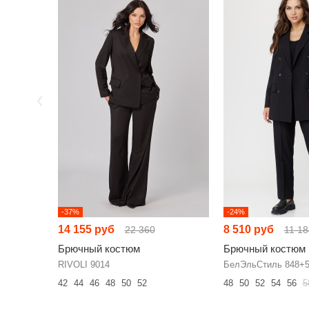
-37%
-24%
14 155 руб
8 510 руб
22 360
11 18
Брючный костюм
Брючный костюм
RIVOLI 9014
БелЭльСтиль 848+5
42
44
46
48
50
52
48
50
52
54
56
5