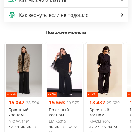
Как вернуть, если не подошло
Похожие модели
-52%
-52%
-52%
-
15 047
15 563
13 487
28 594
29 575
25 629
Брючный
Брючный
Брючный
костюм
костюм
костюм
N.O.W. 1491
LM К5015
RIVOLI 9040
М
т
42
44
46
48
50
46
48
50
52
54
42
44
46
48
50