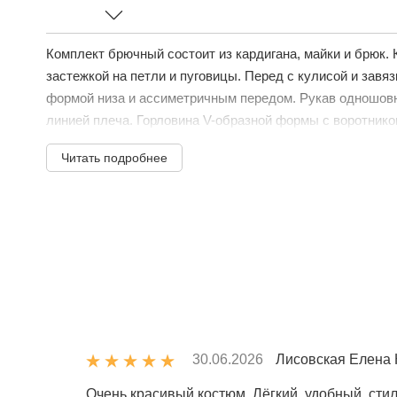
Комплект брючный состоит из кардигана, майки и брюк. 
застежкой на петли и пуговицы. Перед с кулисой и завяз
формой низа и ассиметричным передом. Рукав одношовн
линией плеча. Горловина V-образной формы с воротником
Читать подробнее
30.06.2026
Лисовская Елена 
Очень красивый костюм. Лëгкий, удобный, сти