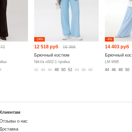
-24%
-4%
12 518 руб
14 403 руб
072
16 366
Брючный костюм
Брючный ко
ойка
NikVa н502-1 тройка
LM М98
4
42
44
46
48
50
52
54
56
58
44
46
48
50
Клиентам
Отзывы о нас
Доставка