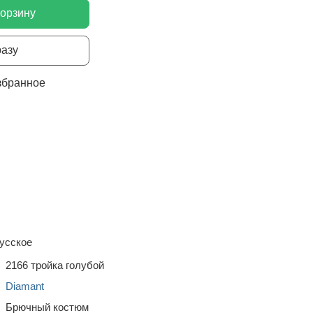
корзину
разу
збранное
усское
2166 тройка голубой
Diamant
Брючный костюм