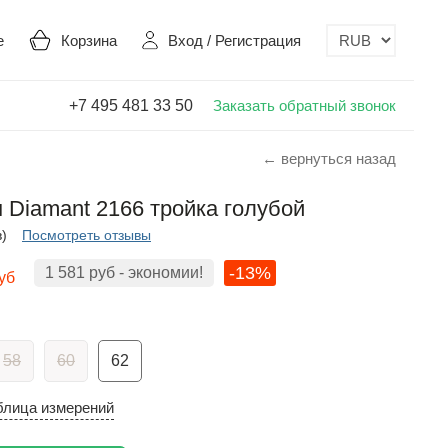
е
Корзина
Вход
/
Регистрация
+7 495 481 33 50
Заказать обратный звонок
← вернуться назад
Diamant 2166 тройка голубой
в)
Посмотреть отзывы
-13%
1 581
руб
- экономии!
уб
58
60
62
блица измерений