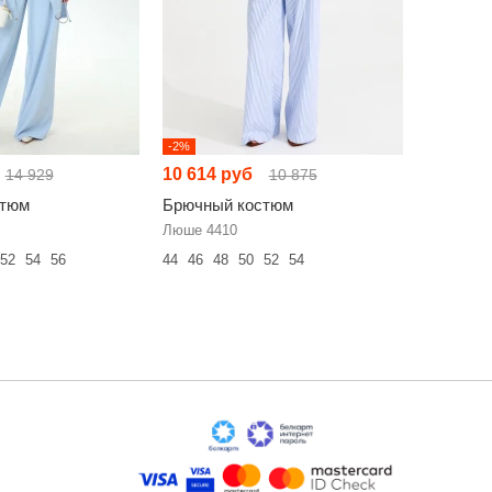
-2%
-2%
10 614 руб
10 356 
14 929
10 875
стюм
Брючный костюм
Брючный
Люше 4410
Милора С
52
54
56
44
46
48
50
52
54
50
52
54