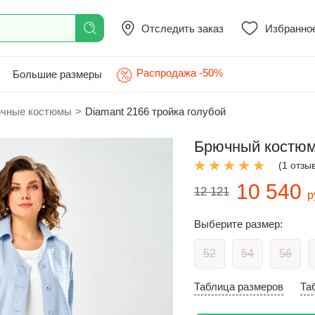
Отследить заказ
Избранно
Распродажа -50%
Большие размеры
чные костюмы
>
Diamant 2166 тройка голубой
Брючный костюм 
(1 отзы
10 540
12 121
р
Выберите размер:
52
54
56
Таблица размеров
Та