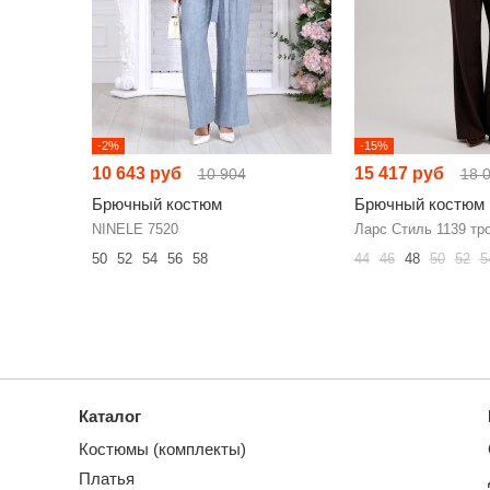
-2%
-15%
10 643 руб
15 417 руб
10 904
18 
Брючный костюм
Брючный костюм
NINELE 7520
Ларс Стиль 1139 тр
50
52
54
56
58
44
46
48
50
52
5
Каталог
Костюмы (комплекты)
Платья