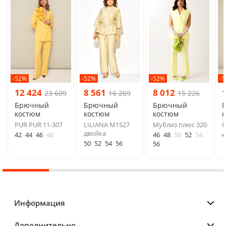
-52%
-52%
-52%
-
12 424
8 561
8 012
23 609
16 269
15 226
Брючный
Брючный
Брючный
костюм
костюм
костюм
PUR PUR 11-307
LILIANA М1527
Мублиз плюс 320
P
двойка
42
44
46
48
46
48
50
52
54
4
50
52
54
56
56
Информация
Дополнительно