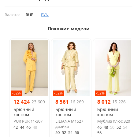
Валюта:
RUB
BYN
Похожие модели
-52%
-52%
-52%
12 424
8 561
8 012
23 609
16 269
15 226
Брючный
Брючный
Брючный
костюм
костюм
костюм
PUR PUR 11-307
LILIANA М1527
Мублиз плюс 320
двойка
42
44
46
48
46
48
50
52
54
50
52
54
56
56