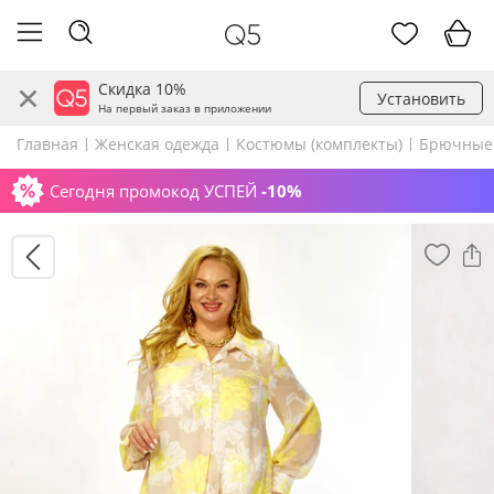
Скидка 10%
Установить
На первый заказ в приложении
Главная
Женская одежда
Костюмы (комплекты)
Брючные
Сегодня промокод УСПЕЙ
-10%