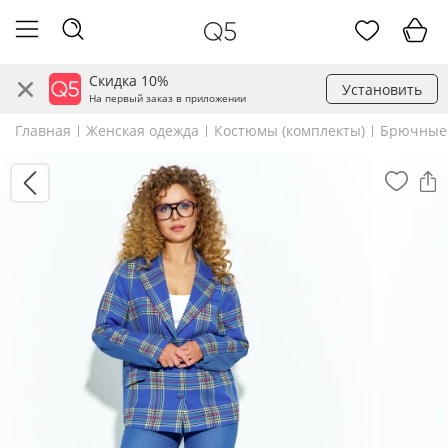
Скидка 10%
Установить
На первый заказ в приложении
Главная
Женская одежда
Костюмы (комплекты)
Брючные