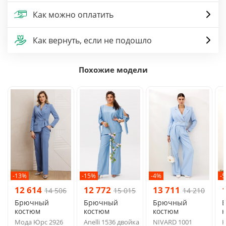
Как можно оплатить
Как вернуть, если не подошло
Похожие модели
-13%
-15%
-4%
-
12 614
12 772
13 711
14 506
15 015
14 210
Брючный
Брючный
Брючный
костюм
костюм
костюм
Мода Юрс 2926
Anelli 1536 двойка
NIVARD 1001
K