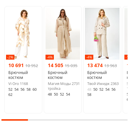
-2%
-4%
-4%
-
10 691
14 505
13 474
10 952
15 035
13 963
Брючный
Брючный
Брючный
костюм
костюм
костюм
Vi Oro 1168
Магия Моды 2731
Твой Имидж 2363
S
тройка
1
52
54
56
58
60
48
50
52
54
56
48
50
52
54
5
62
58
6