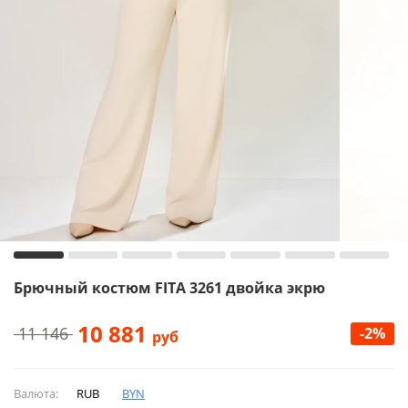
Брючный костюм FITA 3261 двойка экрю
10 881
11 146
-2%
руб
Валюта:
RUB
BYN