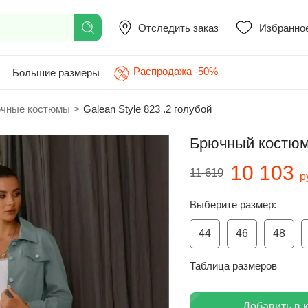
Отследить заказ
Избранно
Распродажа -50%
Большие размеры
чные костюмы
>
Galean Style 823 .2 голубой
Брючный костюм 
10 103
11 619
р
Выберите размер:
44
46
48
Таблица размеров
Добавить в 