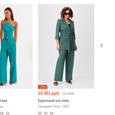
-19%
-2%
14 351 руб
11 214 
17 818
стюм
Брючный костюм
Брючный
ка
Орхидея Люкс 1441
Мишель С
50
52
50
52
54
50
52
54