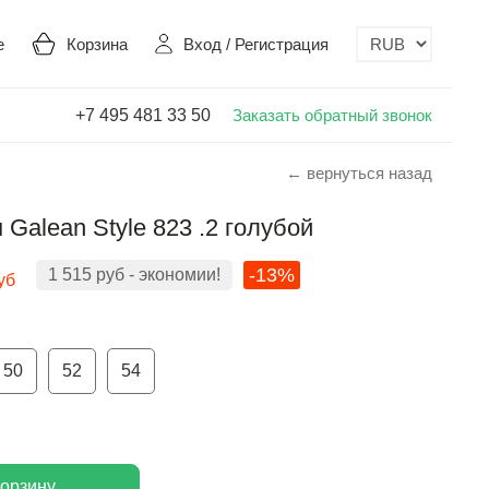
е
Корзина
Вход
/
Регистрация
+7 495 481 33 50
Заказать обратный звонок
← вернуться назад
Galean Style 823 .2 голубой
-13%
1 515
руб
- экономии!
уб
50
52
54
корзину