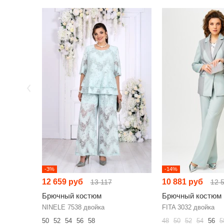
-3%
-14%
12 659 руб
10 881 руб
13 117
12 
Брючный костюм
Брючный костюм
NINELE 7538 двойка
FITA 3032 двойка
50
52
54
56
58
48
50
52
54
56
5