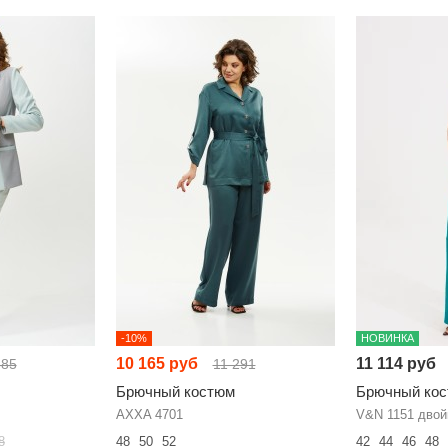
-10%
НОВИНКА
10 165 руб
11 114 руб
585
11 291
Брючный костюм
Брючный ко
AXXA 4701
V&N 1151 двой
8
48
50
52
42
44
46
48