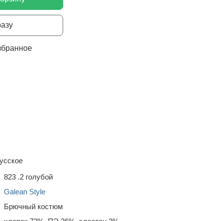
разу
збранное
усское
823 .2 голубой
Galean Style
Брючный костюм