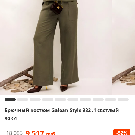
Брючный костюм Galean Style 982 .1 светлый
хаки
9 517
18 085
-52%
руб