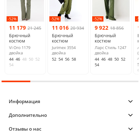
-52%
-52%
-52%
-
11 179
11 016
9 922
21 245
20 934
18 856
Брючный
Брючный
Брючный
костюм
костюм
костюм
Vi Oro 1179
Jurimex 3554
Ларс Стиль 1247
двойка
двойка
двойка
(
А
44
46
48
50
52
52
54
56
58
44
46
48
50
52
5
54
54
6
Информация
Дополнительно
Отзывы о нас