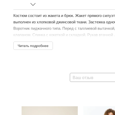
Костюм состоит из жакета и брюк. Жакет прямого силуэт
выполнен из хлопковой джинсовой ткани. Застежка одноб
Воротник пиджачного типа. Перед с таллиевой вытачко
клапаном. Спинка с кокеткой и складкой. Рукав втачной .
Читать подробнее
Ваш отзыв