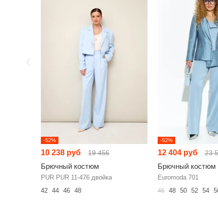
-52%
-52%
10 238 руб
12 404 руб
19 456
23 
Брючный костюм
Брючный костюм
PUR PUR 11-476 двойка
Euromoda 701
42
44
46
48
46
48
50
52
54
5