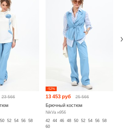
-52%
-52%
13 453 руб
7 737 р
23 566
25 566
стюм
Брючный костюм
Брючный
NikVa н956
GO f3088/
50
52
54
56
58
42
44
46
48
50
52
54
56
58
42
44
46
60