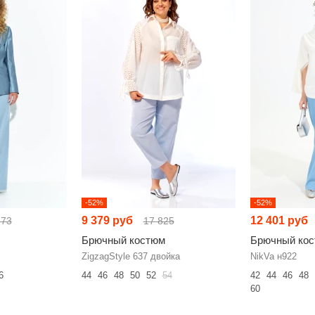
-52%
-52%
9 379 руб
12 401 руб
573
17 825
Брючный костюм
Брючный ко
ZigzagStyle 637 двойка
NikVa н922
6
44
46
48
50
52
54
42
44
46
48
60