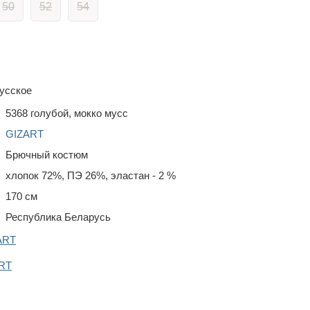
50
52
54
усское
5368 голубой, мокко мусс
GIZART
Брючный костюм
хлопок 72%, ПЭ 26%, эластан - 2 %
170 см
Республика Беларусь
ART
RT