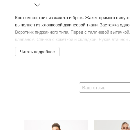
Костюм состоит из жакета и брюк. Жакет прямого силуэт
выполнен из хлопковой джинсовой ткани. Застежка одноб
Воротник пиджачного типа. Перед с таллиевой вытачко
клапаном. Спинка с кокеткой и складкой. Рукав втачной .
Читать подробнее
Ваш отзыв