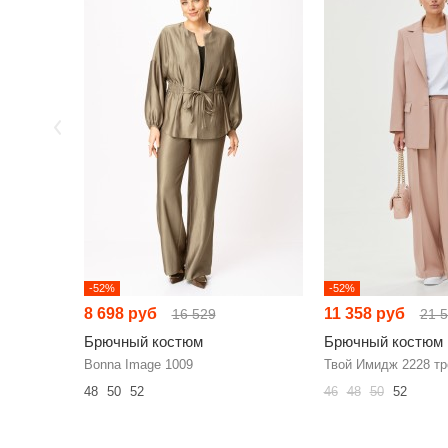
-52%
-52%
8 698 руб
11 358 руб
16 529
21 
Брючный костюм
Брючный костюм
Bonna Image 1009
Твой Имидж 2228 тр
48
50
52
46
48
50
52