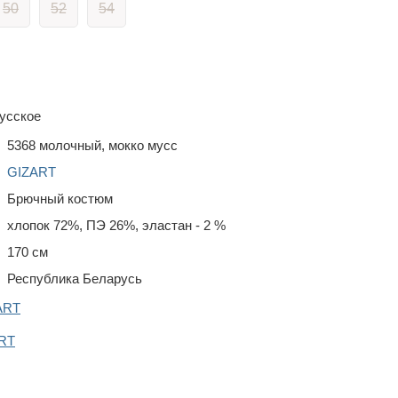
50
52
54
усское
5368 молочный, мокко мусс
GIZART
Брючный костюм
хлопок 72%, ПЭ 26%, эластан - 2 %
170 см
Республика Беларусь
ART
RT