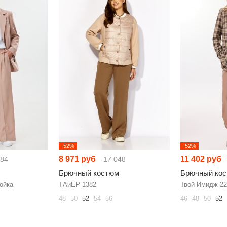
-52%
-52%
8 971 руб
11 402 руб
584
17 048
Брючный костюм
Брючный ко
ойка
ТAиЕР 1382
Твой Имидж 22
48
50
52
54
56
46
48
50
52