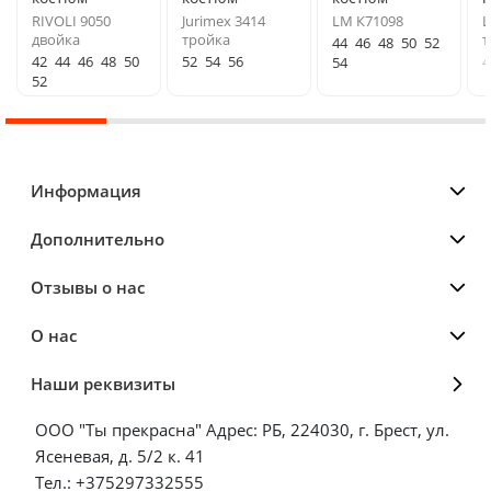
RIVOLI 9050
Jurimex 3414
LM К71098
L
двойка
тройка
т
44
46
48
50
52
42
44
46
48
50
52
54
56
4
54
52
Информация
Дополнительно
Отзывы о нас
О нас
Наши реквизиты
ООО "Ты прекрасна" Адрес: РБ, 224030, г. Брест, ул.
Ясеневая, д. 5/2 к. 41
Тел.: +375297332555