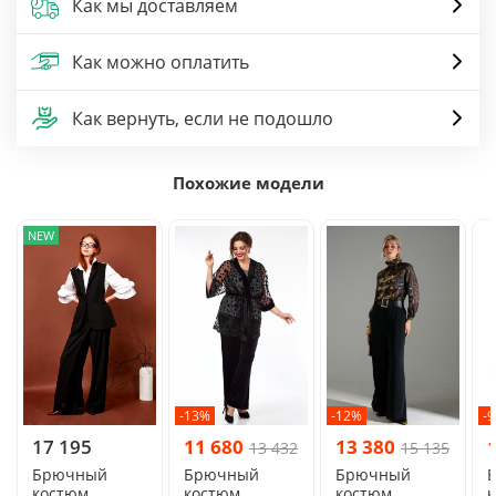
Как мы доставляем
Как можно оплатить
Как вернуть, если не подошло
Похожие модели
NEW
-13%
-12%
-
17 195
11 680
13 380
13 432
15 135
Брючный
Брючный
Брючный
костюм
костюм
костюм