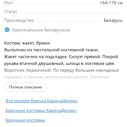
Рост
164-170 см
Статус
Производство
Беларусь
Оригинальное белорусское
Костюм: жакет, брюки.
Выполнен из текстильной костюмной ткани.
Жакет частично на подкладке. Силуэт прямой. Покрой
рукава втачной двушовный, шлица в локтевом шве.
Воротник пиджачный. По переду большие накладные
карманы с тонким застроченым кантом. Застежка
центральная на 2 петли и пуговицы...
Полное описание
Все модели бренда КаринаДелюкс
Брючные костюмы КаринаДелюкс
Брючные костюмы