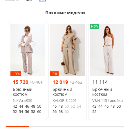
Похожие модели
NEW
-19%
-3%
15 720
12 019
11 114
19 461
12 452
Брючный
Брючный
Брючный
костюм
костюм
костюм
NikVa н950
KALORIS 2291
V&N 1151 двойка
42
44
46
48
50
46
48
50
52
54
42
44
46
48
50
52
54
56
58
60
56
58
60
52