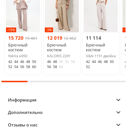
-19%
-3%
-
15 720
12 019
11 114
19 461
12 452
Брючный
Брючный
Брючный
костюм
костюм
костюм
NikVa н950
KALORIS 2291
V&N 1151 двойка
Т
42
44
46
48
50
46
48
50
52
54
42
44
46
48
50
4
52
54
56
58
60
56
58
60
52
5
Информация
Дополнительно
Отзывы о нас