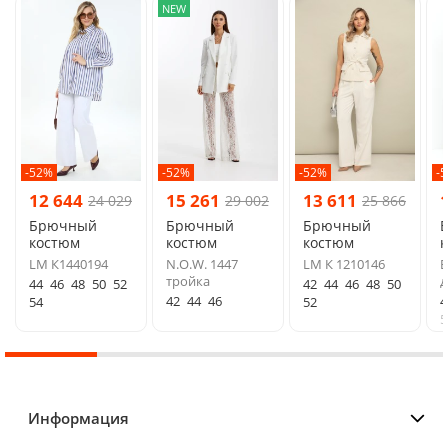
NEW
-52%
-52%
-52%
-
12 644
15 261
13 611
24 029
29 002
25 866
Брючный
Брючный
Брючный
костюм
костюм
костюм
LM К1440194
N.O.W. 1447
LM К 1210146
E
тройка
д
44
46
48
50
52
42
44
46
48
50
42
44
46
4
54
52
5
Информация