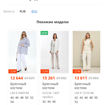
Валюта:
RUB
BYN
Похожие модели
NEW
-52%
-52%
-52%
12 644
15 261
13 611
24 029
29 002
25 866
Брючный
Брючный
Брючный
костюм
костюм
костюм
LM К1440194
N.O.W. 1447
LM К 1210146
тройка
44
46
48
50
52
42
44
46
48
50
42
44
46
54
52