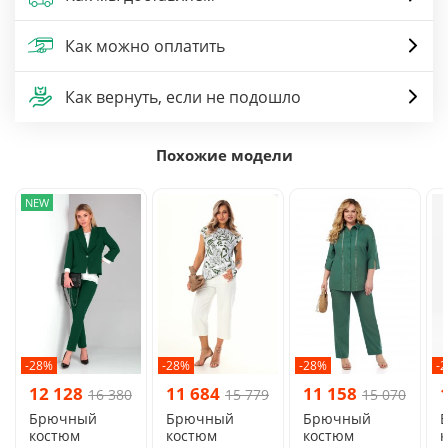
Как можно оплатить
Как вернуть, если не подошло
Похожие модели
NEW
-28%
-28%
-28%
-
12 128
11 684
11 158
16 380
15 779
15 070
Брючный
Брючный
Брючный
костюм
костюм
костюм