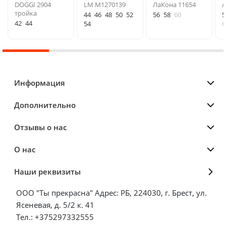
DOGGI 2904
LM М1270139
ЛаКона 11654
A
тройка
44
46
48
50
52
56
58
60
5
42
44
54
6
Информация
Дополнительно
Отзывы о нас
О нас
Наши реквизиты
ООО "Ты прекрасна" Адрес: РБ, 224030, г. Брест, ул.
Ясеневая, д. 5/2 к. 41
Тел.: +375297332555