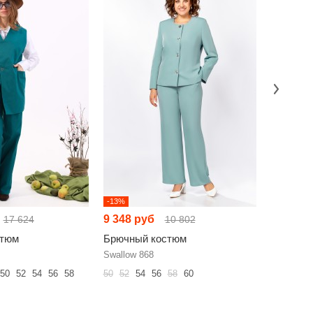
-13%
-3%
9 348 руб
12 744 
17 624
10 802
стюм
Брючный костюм
Брючный
Swallow 868
Мода Юрс
50
52
54
56
58
50
52
54
56
58
60
46
48
50