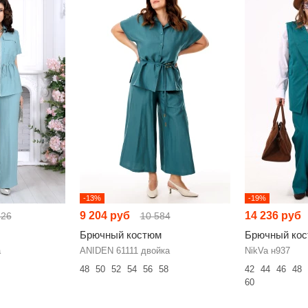
-13%
-19%
9 204 руб
14 236 руб
526
10 584
Брючный костюм
Брючный ко
а
ANIDEN 61111 двойка
NikVa н937
48
50
52
54
56
58
42
44
46
48
60