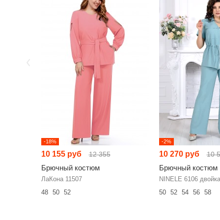
-18%
-2%
10 155 руб
10 270 руб
12 355
10 
Брючный костюм
Брючный костюм
ЛаКона 11507
NINELE 6106 двойк
48
50
52
50
52
54
56
58