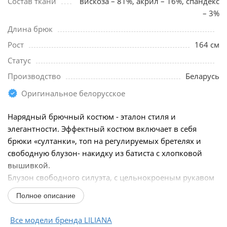
Состав ткани
вискоза – 81%, акрил – 16%, спандекс
– 3%
Длина брюк
Рост
164 см
Статус
Производство
Беларусь
Оригинальное белорусское
Нарядный брючный костюм - эталон стиля и
элегантности. Эффектный костюм включает в себя
брюки «султанки», топ на регулируемых бретелях и
свободную блузон- накидку из батиста с хлопковой
вышивкой.
Блузон свободного силуэта, с цельнокроеным рукавом
длиной ¾-ти на резинке по низу. Модель с...
Полное описание
Все модели бренда LILIANA