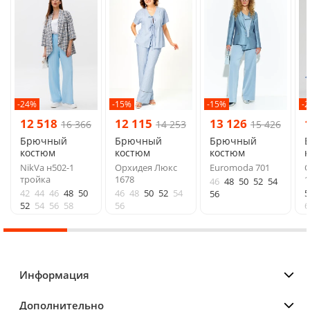
-24%
-15%
-15%
-
12 518
12 115
13 126
16 366
14 253
15 426
Брючный
Брючный
Брючный
костюм
костюм
костюм
NikVa н502-1
Орхидея Люкс
Euromoda 701
О
тройка
1678
1
46
48
50
52
54
42
44
46
48
50
46
48
50
52
54
5
56
52
54
56
58
56
6
Информация
Дополнительно