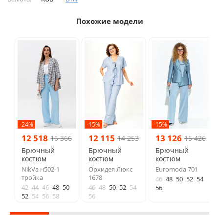
Похожие модели
-24%
-15%
-15%
12 518
12 115
13 126
16 366
14 253
15 426
Брючный
Брючный
Брючный
костюм
костюм
костюм
NikVa н502-1
Орхидея Люкс
Euromoda 701
тройка
1678
46
48
50
52
54
42
44
46
48
50
46
48
50
52
54
56
52
54
56
58
56