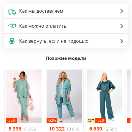
Как мы доставляем
Как можно оплатить
Как вернуть, если не подошло
Похожие модели
-52%
-52%
-52%
-
ХИТ
8 396
10 322
6 630
15 956
19 616
12 599