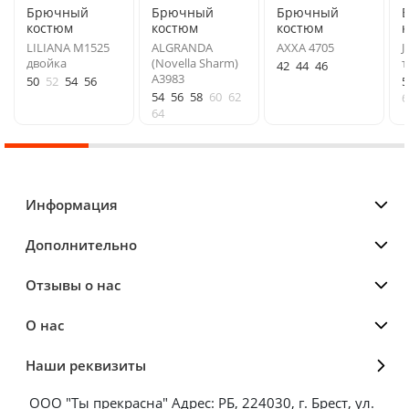
Брючный
Брючный
Брючный
костюм
костюм
костюм
LILIANA М1525
ALGRANDA
AXXA 4705
J
двойка
(Novella Sharm)
т
42
44
46
A3983
50
52
54
56
5
54
56
58
60
62
6
64
Информация
Дополнительно
Отзывы о нас
О нас
Наши реквизиты
ООО "Ты прекрасна" Адрес: РБ, 224030, г. Брест, ул.