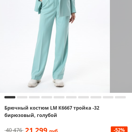
Брючный костюм LM К6667 тройка -32
бирюзовый, голубой
21 299
40 476
-52%
руб