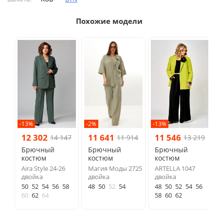
Похожие модели
-13%
-2%
-13%
12 302
11 641
11 546
14 147
11 914
13 219
Брючный
Брючный
Брючный
костюм
костюм
костюм
Aira Style 24-26
Магия Моды 2725
ARTELLA 1047
двойка
двойка
двойка
50
52
54
56
58
48
50
52
54
48
50
52
54
56
60
62
64
58
60
62