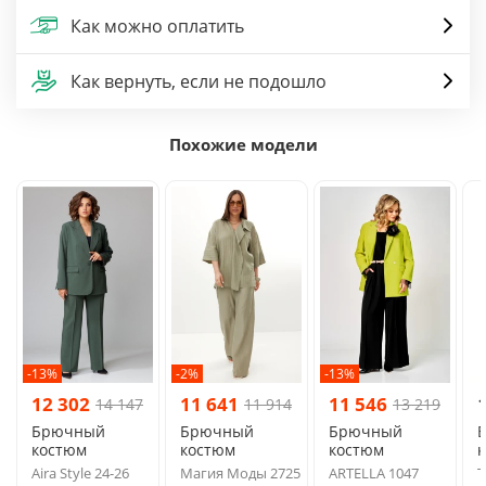
Как можно оплатить
Как вернуть, если не подошло
Похожие модели
-13%
-2%
-13%
12 302
11 641
11 546
14 147
11 914
13 219
Брючный
Брючный
Брючный
костюм
костюм
костюм
Aira Style 24-26
Магия Моды 2725
ARTELLA 1047
Т