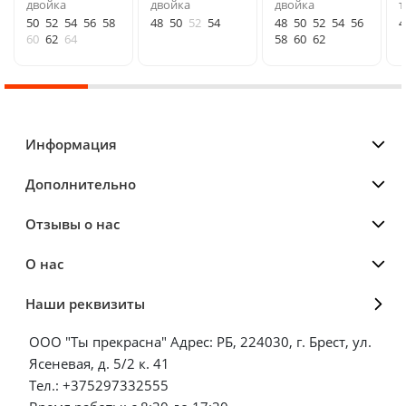
двойка
двойка
двойка
т
50
52
54
56
58
48
50
52
54
48
50
52
54
56
4
60
62
64
58
60
62
Информация
Дополнительно
Отзывы о нас
О нас
Наши реквизиты
ООО "Ты прекрасна" Адрес: РБ, 224030, г. Брест, ул.
Ясеневая, д. 5/2 к. 41
Тел.: +375297332555