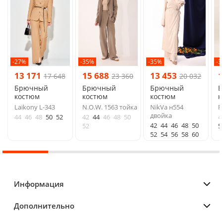
-27%
-35%
-35%
-
13 171
15 688
13 453
17 648
23 360
20 032
Брючный
Брючный
Брючный
костюм
костюм
костюм
Laikony L-343
N.O.W. 1563 тойка
NikVa н554
F
двойка
44
46
48
50
52
42
44
46
48
50
4
42
44
46
48
50
52
5
52
54
56
58
60
Информация
Дополнительно