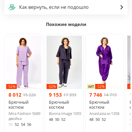
Как вернуть, если не подошло
Похожие модели
-52%
-52%
-52%
-
ХИТ
8 012
9 153
7 746
15 226
17 393
14 719
Брючный
Брючный
Брючный
костюм
костюм
костюм
Mira Fashion 5689
Bonna Image 1055
Anastasia м-1358
A
двойка
48
50
52
48
50
52
4
50
52
54
56
5