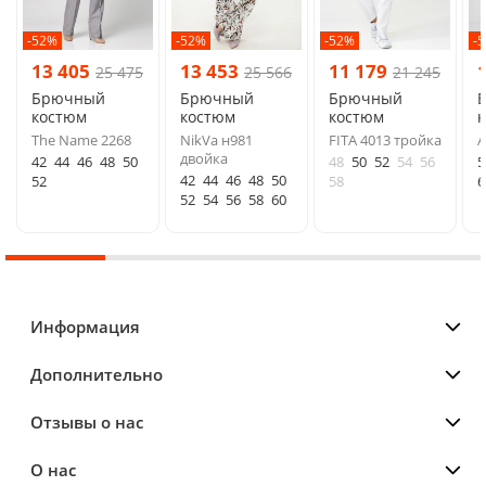
-52%
-52%
-52%
-
13 405
13 453
11 179
25 475
25 566
21 245
Брючный
Брючный
Брючный
костюм
костюм
костюм
The Name 2268
NikVa н981
FITA 4013 тройка
A
двойка
42
44
46
48
50
48
50
52
54
56
5
42
44
46
48
50
52
58
6
52
54
56
58
60
Информация
Дополнительно
Отзывы о нас
О нас