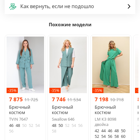
Как вернуть, если не подошло
Похожие модели
-35%
-35%
-35%
-
7 875
7 746
7 198
11 725
11 534
10 718
Брючный
Брючный
Брючный
костюм
костюм
костюм
TVIN 7647
Swallow 646
LM КЗ 8098
М
двойка
46
48
50
52
54
48
50
52
54
56
4
42
44
46
48
50
56
58
5
52
54
56
58
60