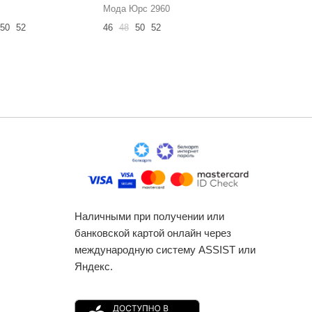
Мода Юрс 2960
N.O.W. 1
50
52
46
48
50
52
42
44
46
Наличными при получении или
банковской картой онлайн через
международную систему ASSIST или
Яндекс.