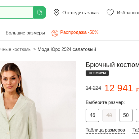
Отследить заказ
Избранно
Распродажа -50%
Большие размеры
чные костюмы
>
Мода Юрс 2924 салатовый
Брючный костюм
ПРЕМИУМ
12 941
14 224
р
Выберите размер:
46
48
50
Таблица размеров
Та