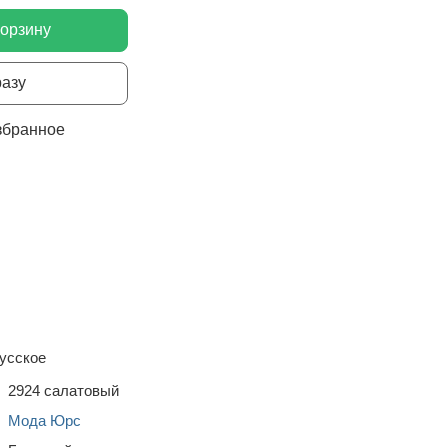
корзину
разу
збранное
усское
2924 салатовый
Мода Юрс