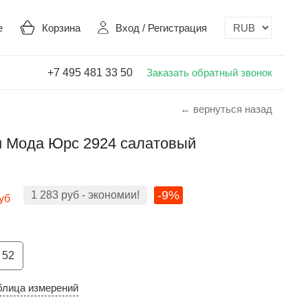
е
Корзина
Вход
/
Регистрация
+7 495 481 33 50
Заказать обратный звонок
← вернуться назад
 Мода Юрс 2924 салатовый
-9%
1 283
руб
- экономии!
уб
52
блица измерений