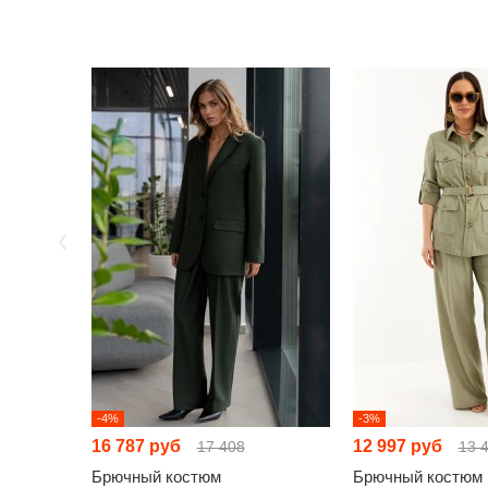
-4%
-3%
16 787 руб
12 997 руб
17 408
13 
Брючный костюм
Брючный костюм