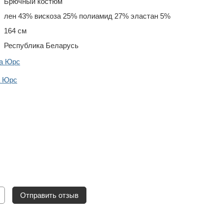
Брючный костюм
лен 43% вискоза 25% полиамид 27% эластан 5%
164 см
Республика Беларусь
да Юрс
а Юрс
Отправить отзыв