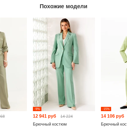
Похожие модели
-9%
-15%
12 941 руб
14 106 руб
468
14 224
Брючный костюм
Брючный ко